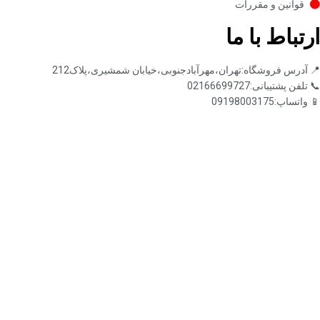
قوانین و مقررات
ارتباط با ما
📍 آدرس فروشگاه:تهران،مهرآبادجنوبی،خیابان شمشیری،پلاک212
📞 تلفن پشتیبانی:02166699727
📱 واتساپ:09198003175
📧 ایمیل:ae.yaransharif@gmail.com
🕒 ساعات پاسخگویی: شنبه تا پنجشنبه 10صبح تا 20 عصر
© تمامی حقوق این وب‌سایت متعلق به اسنو پلاس است.
هرگونه کپی‌برداری از محتوا، تصاویر و اطلاعات محصولات
بدون کسب مجوز کتبی ممنوع است.