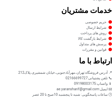
خدمات مشتریان
حریم خصوصی
شرایط ارسال
روش های پرداخت
شرایط بازگشت کالا
پرسش های متداول
قوانین و مقررات
ارتباط با ما
📍 آدرس فروشگاه:تهران،مهرآبادجنوبی،خیابان شمشیری،پلاک212
📞 تلفن پشتیبانی:02166699727
📱 واتساپ:09198003175
📧 ایمیل:ae.yaransharif@gmail.com
🕒 ساعات پاسخگویی: شنبه تا پنجشنبه 10صبح تا 20 عصر