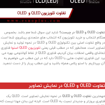
تفاوت OLED و QLED در چیست؟
شاید این سوال شما هم باشد. بخصوص
هنگام انتخاب و خرید تلویزیون که انتخاب های متعددی پیشروی شما است.
در واقع تفاوت اصلی بین تکنولوژی OLED و QLED در نحوه تولید و نمایش
تصاویر است. همانطور که در مطلب قبلی یعنی
تلویزیون QLED اسنوا
فناوری
تماشای واقعی لحظات بیان کردیم، فناوری QLED از نقاط کوانتومی بهره می
برد. این فناوری تفاوت هایی با OLED دارد که در این مطلب می خواهیم به
آن بپردازیم. با اسنو پلاس همراه باشید و این مطلب پربار را از دست ندهید.
تفاوت OLED و QLED در نمایش تصاویر
مهمترین
تفاوت OLED و QLED
در نحوه نمایش تصاویر است. QLED یک
فناوری بروزتر و جدیدتر نسبت به OLED است. البته این بدان مهنا نیست که