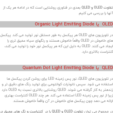
تفاوت OLED و QLED
بعدی در فناوری روشنایی است که در ادامه هر یک از
آنها را بررسی می کنیم.
OLED یا Organic Light Emitting Diode
در تلویزیون های OLED هر پیکسل به طور مستقل نور تولید می کند. پیکسل
های خاموش در OLED واقعاً خاموش هستند و رنگهای سیاه عمیق تری را
ایجاد می کنند. OLED به دلیل این که هر پیکسل نور خود را تولید می کند،
کنتراست بالاتری دارد.
QLED یا Quantum Dot Light Emitting Diode
در تلویزیون های QLED، نور پس زمینه LED برای روشن کردن پیکسل ها
استفاده می شود. سپس نانوذرات کوانتومی برای تولید رنگ های دقیق تر و
زندهتر به کار گرفته می شوند. QLED روشنایی بالاتری نسبت به OLED دارد
زیرا از نور پس زمینه LED استفاده می کند. هر چند OLED کنتراست بهتری
ارائه می دهد چون پیکسل های خاموش در آن واقعاً خاموش هستند.
در مجموع می توان
تفاوت OLED و QLED را در کنتراست و نگ های عمیق در