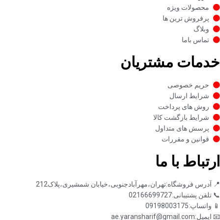
محصولات ویژه
پرفروش ترین ها
وبلاگ
تماس باما
خدمات مشتریان
حریم خصوصی
شرایط ارسال
روش های پرداخت
شرایط بازگشت کالا
پرسش های متداول
قوانین و مقررات
ارتباط با ما
📍 آدرس فروشگاه:تهران،مهرآبادجنوبی،خیابان شمشیری،پلاک212
📞 تلفن پشتیبانی:02166699727
📱 واتساپ:09198003175
📧 ایمیل:ae.yaransharif@gmail.com