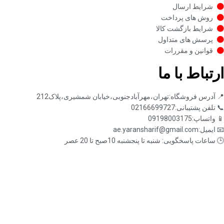
شرایط ارسال
روش های پرداخت
شرایط بازگشت کالا
پرسش های متداول
قوانین و مقررات
ارتباط با ما
📍 آدرس فروشگاه:تهران،مهرآبادجنوبی،خیابان شمشیری،پلاک212
📞 تلفن پشتیبانی:02166699727
📱 واتساپ:09198003175
📧 ایمیل:ae.yaransharif@gmail.com
🕒 ساعات پاسخگویی: شنبه تا پنجشنبه 10صبح تا 20 عصر